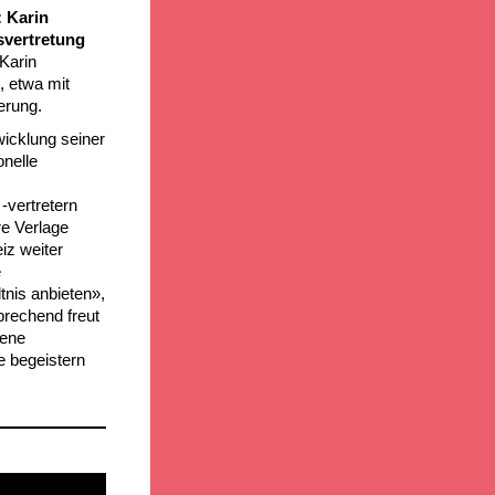
: Karin
svertretung
Karin
, etwa mit
erung.
wicklung seiner
onelle
-vertretern
re Verlage
iz weiter
e
tnis anbieten»,
rechend freut
rene
e begeistern