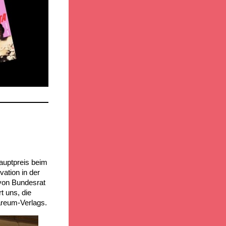
uptpreis beim
ation in der
 von Bundesrat
t uns, die
areum-Verlags.