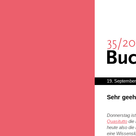
19. September
Sehr geeh
Donnerstag ist
Quasitutto
die
heute also die
eine Wissenslü