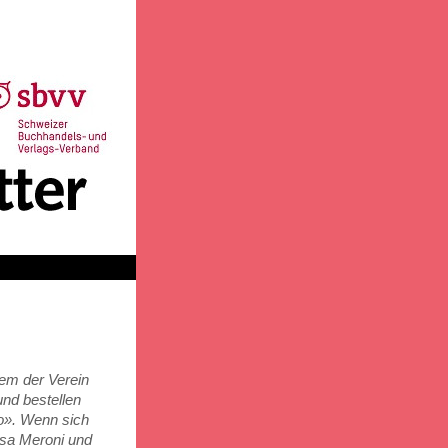
dem der Verein
und bestellen
to». Wenn sich
risa Meroni und