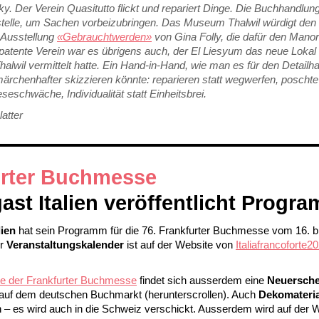
y. Der Verein Quasitutto flickt und repariert Dinge. Die Buchhandlung
telle, um Sachen vorbeizubringen. Das Museum Thalwil würdigt den 
 Ausstellung
«Gebrauchtwerden»
von Gina Folly, die dafür den Mano
r patente Verein war es übrigens auch, der El Liesyum das neue Lokal
alwil vermittelt hatte. Ein Hand-in-Hand, wie man es für den Detailh
märchenhafter skizzieren könnte: reparieren statt wegwerfen,
poschte
seschwäche, Individualität statt Einheitsbrei.
atter
rter Buchmesse
ast Italien veröffentlicht Progr
lien
hat sein Programm für die 76. Frankfurter Buchmesse vom 16. b
er
Veranstaltungskalender
ist auf der Website von
Italiafrancoforte
e der Frankfurter Buchmesse
findet sich ausserdem eine
Neuersche
 auf dem deutschen Buchmarkt (herunterscrollen). Auch
Dekomateri
n – es wird auch in die Schweiz verschickt. Ausserdem wird auf der 