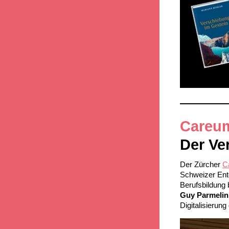
Careu
Der Ve
Der Zürcher
C
Schweizer Ent
Berufsbildung 
Guy Parmelin
Digitalisierun