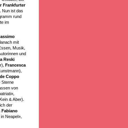
r Frankfurter
. Nun ist das
ogramm rund
te im
assimo
danach mit
 Essen, Musik,
Autorinnen und
ra Reski
r),
Francesca
 Kunstmann),
ide Coppo
 Sterne
rassen von
atriati»,
Kein & Aber).
ich der
n
Fabiano
 in Neapel»,