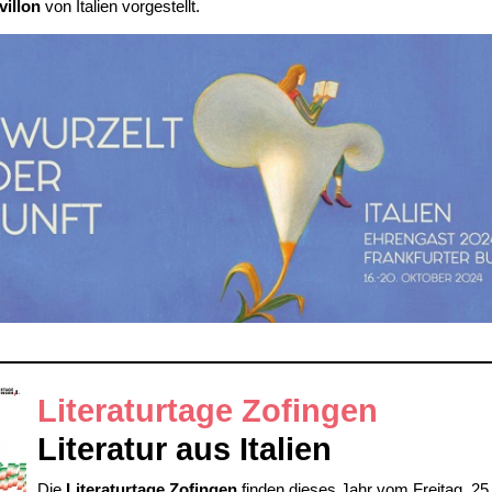
villon
von Italien vorgestellt.
Literaturtage Zofingen
Literatur aus Italien
Die
Literaturtage Zofingen
finden dieses Jahr vom Freitag, 25.