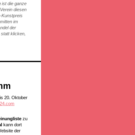
 ist die ganze
Verein diesen
r-Kunstpreis
 mitten im
andel der
statt klicken,
amm
is 20. Oktober
2024.com
inungliste
zu
al
kann dort
Website der