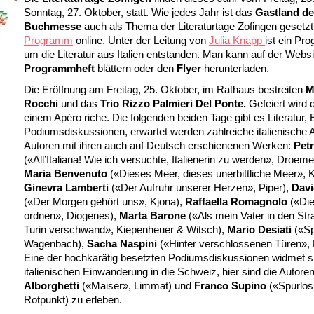
Sonntag, 27. Oktober, statt. Wie jedes Jahr ist das
Gastland de
Buchmesse
auch als Thema der Literaturtage Zofingen gesetzt
Programm
online. Unter der Leitung von
Julia Knapp
ist ein Pr
um die Literatur aus Italien entstanden. Man kann auf der Websi
Programmheft
blättern oder den
Flyer
herunterladen.
Die Eröffnung am Freitag, 25. Oktober, im Rathaus bestreiten
M
Rocchi
und das
Trio Rizzo Palmieri Del Ponte.
Gefeiert wird 
einem Apéro riche. Die folgenden beiden Tage gibt es Literatur,
Podiumsdiskussionen, erwartet werden zahlreiche italienische 
Autoren mit ihren auch auf Deutsch erschienenen Werken:
Pet
(«All’Italiana! Wie ich versuchte, Italienerin zu werden», Droeme
Maria Benvenuto
(«Dieses Meer, dieses unerbittliche Meer»,
Ginevra Lamberti
(«Der Aufruhr unserer Herzen», Piper),
Dav
(«Der Morgen gehört uns», Kjona),
Raffaella Romagnolo
(«Die
ordnen», Diogenes),
Marta Barone
(«Als mein Vater in den St
Turin verschwand», Kiepenheuer & Witsch),
Mario Desiati
(«Sp
Wagenbach),
Sacha Naspini
(«Hinter verschlossenen Türen», 
Eine der hochkarätig besetzten Podiumsdiskussionen widmet s
italienischen Einwanderung in die Schweiz, hier sind die Autore
Alborghetti
(«Maiser», Limmat) und
Franco Supino
(«Spurlos
Rotpunkt) zu erleben.