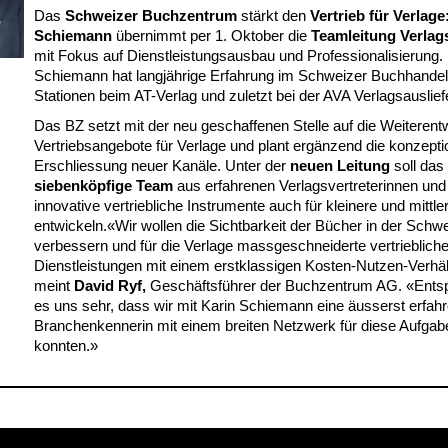
Das
Schweizer Buchzentrum
stärkt den
Vertrieb für Verlage
Schiemann
übernimmt per 1. Oktober die
Teamleitung Verlag
mit Fokus auf Dienstleistungsausbau und Professionalisierung. 
Schiemann hat langjährige Erfahrung im Schweizer Buchhandel
Stationen beim AT-Verlag und zuletzt bei der AVA Verlagsauslief
Das BZ setzt mit der neu geschaffenen Stelle auf die Weiterent
Vertriebsangebote für Verlage und plant ergänzend die konzepti
Erschliessung neuer Kanäle. Unter der
neuen Leitung
soll das
siebenköpfige Team
aus erfahrenen Verlagsvertreterinnen und 
innovative vertriebliche Instrumente auch für kleinere und mittle
entwickeln.«Wir wollen die Sichtbarkeit der Bücher in der Schwe
verbessern und für die Verlage massgeschneiderte vertrieblich
Dienstleistungen mit einem erstklassigen Kosten-Nutzen-Verhäl
meint
David Ryf,
Geschäftsführer der Buchzentrum AG. «Entsp
es uns sehr, dass wir mit Karin Schiemann eine äusserst erfah
Branchenkennerin mit einem breiten Netzwerk für diese Aufgab
konnten.»