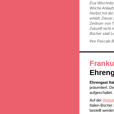
Eva Wischnitzk
Woche Anlaufs
Herbst mit der
erhielt. Diese
Zentrum von Th
Zukunft nicht 
Bücher statt Le
Ihre Pascale Bl
Franku
Ehreng
Ehrengast Ita
präsentiert. D
aufgeschaltet.
Auf der
Websit
Italien-Bücher
bestellt werde